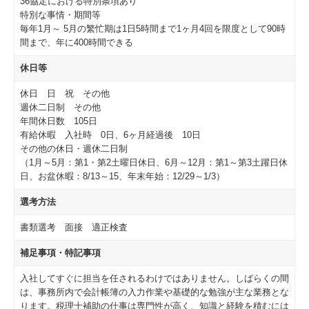
36協定における特別条項あり
特別な事情・期間等
毎年1月～ 5月の繁忙期は1日5時間まで1ヶ月4回を限度として90時
間まで、年に400時間できる
休日等
休日 日 祝 その他
週休二日制 その他
年間休日数 105日
有給休暇 入社時 0日、6ヶ月経過後 10日
その他の休日・週休二日制
（1月～5月：第1・第2土曜日休日、6月～12月：第1～第3土躍日休
日、お盆休暇：8/13～15、年末年始：12/29～1/3）
選考方法
書類選考 面接 適正検査
補足事項・特記事項
入社してすぐに担当を任されるわけではありません。しばらくの間
は、事務所内で会計帳簿の入力作業や基礎的な勉強が主な業務とな
ります。税理士補助の仕事は専門性が高く、知識と経験を積むには