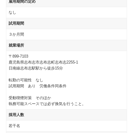
雇用期間の定め
なし
試用期間
３か月間
就業場所
〒899-7103
鹿児島県志布志市志布志町志布志2255-1
日南線志布志駅駅から徒歩15分
転勤の可能性 なし
試用期間 あり 労働条件同条件
受動喫煙対策 そのほか
執務可能スペースでは必ず換気を行うこと。
採用人数
若干名