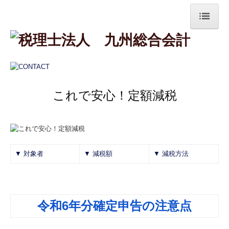
ホーム
業務案内
法人案内
これで安心！定額減税
採用情報
お問合せ
▼ 対象者
▼ 減税額
▼ 減税方法
令和6年分確定申告の注意点